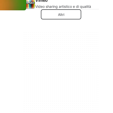
Vimeo
Video sharing artistico e di qualità
Altri