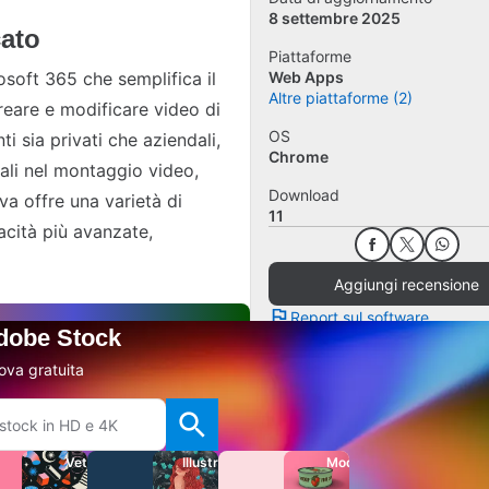
8 settembre 2025
cato
Piattaforme
soft 365 che semplifica il
Web Apps
Altre piattaforme (2)
reare e modificare video di
OS
 sia privati che aziendali,
Chrome
li nel montaggio video,
Download
iva offre una varietà di
11
acità più avanzate,
Aggiungi recensione
Report sul software
Adobe Stock
ova gratuita
Vettori
Illustrazioni
Modelli