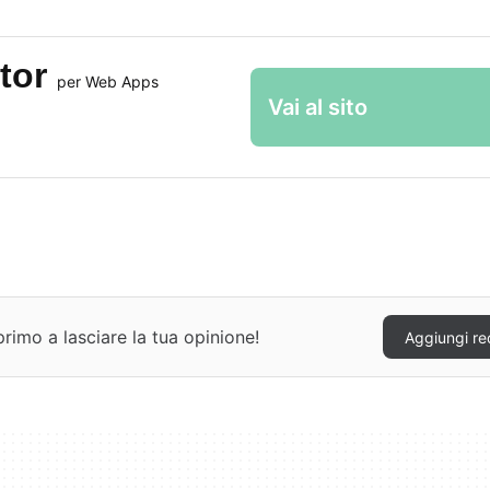
itor
per Web Apps
Vai al sito
rimo a lasciare la tua opinione!
Aggiungi re