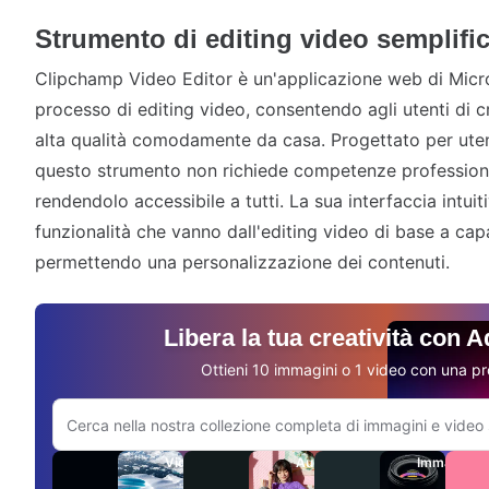
Strumento di editing video semplifi
Clipchamp Video Editor è un'applicazione web di Micro
processo di editing video, consentendo agli utenti di c
alta qualità comodamente da casa. Progettato per utenti
questo strumento non richiede competenze professiona
rendendolo accessibile a tutti. La sua interfaccia intuit
funzionalità che vanno dall'editing video di base a cap
permettendo una personalizzazione dei contenuti.
Libera la tua creatività con 
Ottieni 10 immagini o 1 video con una pr
Cerca sul sito Adobe.com
Video
Audio
Immagini